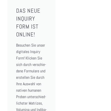
DAS NEUE
INQUIRY
FORM IST
ONLINE!
Besu­chen Sie unser
digi­ta­les Inquiry
Form! Kli­cken Sie
sich durch ver­schie­
de­ne For­mu­la­re und
erstel­len Sie durch
Ihre Aus­wahl von
nati­ven huma­nen
Pro­ben unter­schied­
lichs­ter Matri­zes,
Volu­mi­na und Indi­ka­