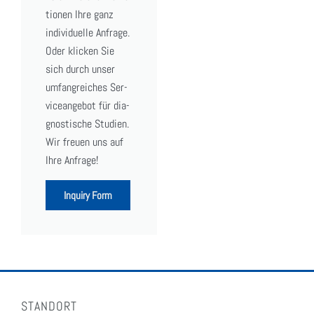
tio­nen Ihre ganz
indi­vi­du­el­le Anfra­ge.
Oder kli­cken Sie
sich durch unser
umfang­rei­ches Ser­
vice­an­ge­bot für dia­
gnos­ti­sche Stu­di­en.
Wir freu­en uns auf
Ihre Anfra­ge!
Inquiry Form
STANDORT