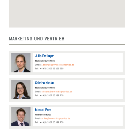
MAR­KE­TING UND VER­TRIEB
Julia Ett­lin­ger
Mar­ke­ting & Ver­trieb
Email:
j.ettlinger@inventdiagnostica.de
Tel.: +49(0) 3302 55 199 250
Sabri­na Kus­ke
Mar­ke­ting & Ver­trieb
Email:
s.kuske@inventdiagnostica.de
Tel.: +49(0) 3302 55 199 210
Manu­el Frey
Ver­triebs­lei­tung
Email:
m.frey@inventdiagnostica.de
Tel.: +49(0) 3302 55 199 200