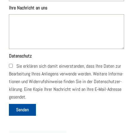
Ihre Nach­richt an uns
Daten­schutz
Sie erklä­ren sich damit ein­ver­stan­den, dass Ihre Daten zur
Bear­bei­tung Ihres Anlie­gens ver­wen­de wer­den. Wei­te­re Infor­ma­
tio­nen und Wider­rufs­hin­wei­se fin­den Sie in der Daten­schutz­er­
klä­rung. Eine Kopie Ihrer Nach­richt wird an Ihre E‑Mail-Adres­se
gesen­det.
Senden