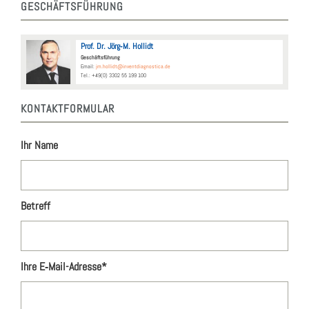
GESCHÄFTS­FÜH­RUNG
Prof. Dr. Jörg‑M. Hol­lidt
Geschäfts­füh­rung
Email:
jm.hollidt@inventdiagnostica.de
Tel.: +49(0) 3302 55 199 100
KON­TAKT­FOR­MU­LAR
Ihr Name
Betreff
Ihre E‑Mail-Adres­se*