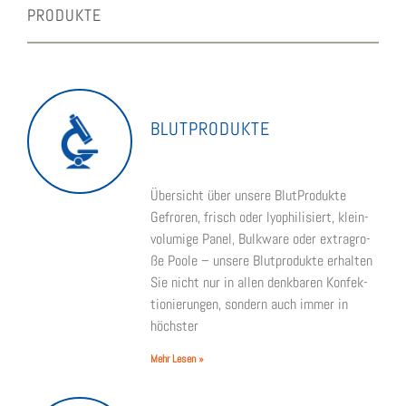
PRO­DUK­TE
BLUT­PRO­DUK­TE
Über­sicht über unse­re Blut­Pro­duk­te
Gefro­ren, frisch oder lyo­phi­li­siert, klein­
vo­lu­mi­ge Panel, Bulk­wa­re oder extra­gro­
ße Poo­le – unse­re Blut­pro­duk­te erhal­ten
Sie nicht nur in allen denk­ba­ren Kon­fek­
tio­nie­run­gen, son­dern auch immer in
höchs­ter
Mehr Lesen »