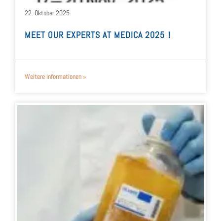
22. Okto­ber 2025
MEET OUR EXPERTS AT MEDI­CA 2025！
Wei­te­re Infor­ma­tio­nen »