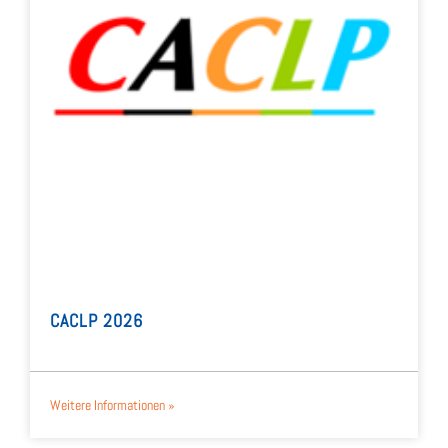
CACLP 2026
Wei­te­re Infor­ma­tio­nen »