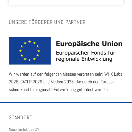
UNSE­RE FÖR­DE­RER UND PART­NER
Wir wer­den auf den fol­gen­den Mes­sen ver­tre­ten sein: WHX Labs
2026, CACLP 2026 und Medi­ca 2026, die durch den Euro­päi­
schen Fond für regio­na­le Ent­wick­lung geför­dert wer­den.
STANDORT
Neuendorfstraße 17