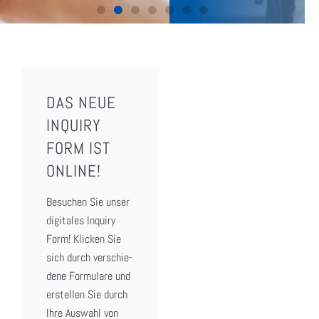
DAS NEUE
INQUIRY
FORM IST
ONLINE!
Besu­chen Sie unser
digi­ta­les Inquiry
NOR­MAL HUMAN
Form! Kli­cken Sie
SERUM
sich durch ver­schie­
de­ne For­mu­la­re und
erstel­len Sie durch
gro­ße Men­gen, kur­ze Lie­fer­zei­
Ihre Aus­wahl von