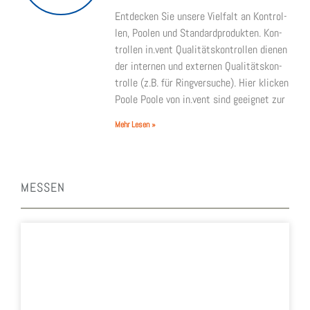
Ent­de­cken Sie unse­re Viel­falt an Kon­trol­
len, Poolen und Stan­dard­pro­duk­ten. Kon­
trol­len in.vent Qua­li­täts­kon­trol­len die­nen
der inter­nen und exter­nen Qua­li­täts­kon­
trol­le (z.B. für Ring­ver­su­che). Hier kli­cken
Poo­le Poo­le von in.vent sind geeig­net zur
Mehr Lesen »
MES­SEN