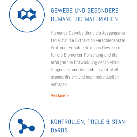
GEWE­BE UND BESON­DE­RE
HUMA­NE BIO-MATE­­RIA­­LI­EN
Huma­nes Gewe­be dient als Aus­gangs­ma­
te­ri­al für die Extrak­ti­on ver­schie­dens­ter
Pro­te­ine. Frisch gefro­re­nes Gewe­be ist
für die Bio­­­­­mar­ker-For­­­schung und die
erfolg­rei­che Ent­wick­lung der in-vitro-
Dia­­­gnos­­­tik uner­läss­lich. in.vent stellt
stan­dar­di­siert und nach indi­vi­du­el­len
Anfra­gen
Mehr Lesen »
KON­TROL­LEN, POO­LE & STAN­
DARDS