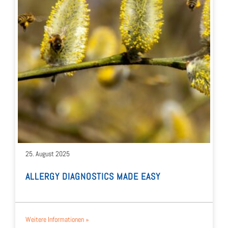
25. August 2025
ALLER­GY DIA­GNO­STICS MADE EASY
Wei­te­re Infor­ma­tio­nen »