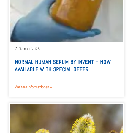
7. Okto­ber 2025
NOR­MAL HUMAN SERUM BY INVENT – NOW
AVAILABLE WITH SPE­CIAL OFFER
Wei­te­re Infor­ma­tio­nen »