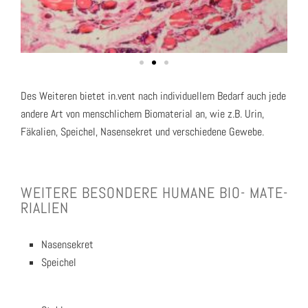
Des Wei­te­ren bie­tet in.vent nach indi­vi­du­el­lem Bedarf auch jede
ande­re Art von mensch­li­chem Bio­ma­te­ri­al an, wie z.B. Urin,
Fäka­li­en, Spei­chel, Nasen­se­kret und ver­schie­de­ne Gewe­be.
WEI­TE­RE BESON­DE­RE HUMA­NE BIO- MATE­
RIA­LI­EN
Nasen­se­kret
Spei­chel