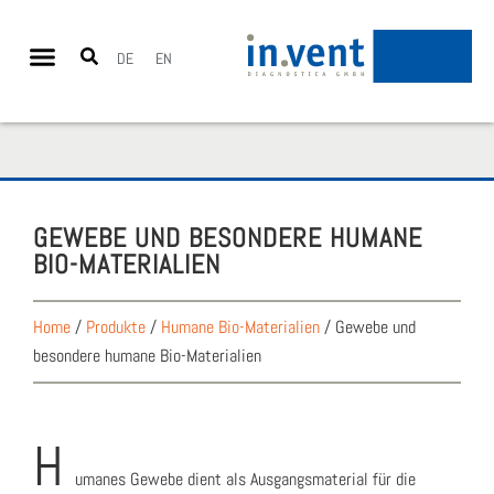
DE
EN
GEWE­BE UND BESON­DE­RE HUMA­NE
BIO-MATE­RIA­LI­EN
Home
/
Produkte
/
Humane Bio-Materialien
/
Gewebe und
besondere humane Bio-Materialien
H
uma­nes Gewe­be dient als Aus­gangs­ma­te­ri­al für die