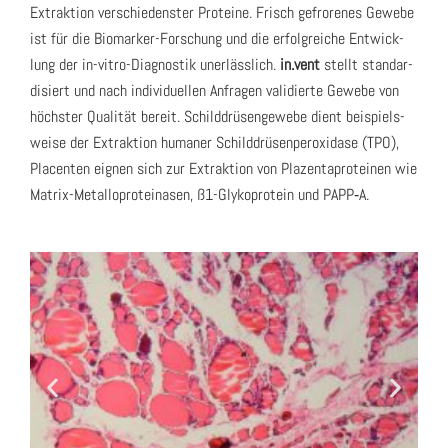
Extrak­ti­on ver­schie­dens­ter Pro­te­ine. Frisch gefro­re­nes Gewe­be
ist für die Bio­mar­ker-For­schung und die erfolg­rei­che Ent­wick­
lung der in-vitro-Dia­gnos­tik uner­läss­lich.
in.vent
stellt stan­dar­
di­siert und nach indi­vi­du­el­len Anfra­gen vali­dier­te Gewe­be von
höchs­ter Qua­li­tät bereit. Schild­drü­sen­ge­we­be dient bei­spiels­
wei­se der Extrak­ti­on huma­ner Schild­drü­sen­per­oxi­da­se (TPO),
Pla­cen­ten eig­nen sich zur Extrak­ti­on von Pla­zen­ta­pro­te­inen wie
Matrix-Metall­o­pro­te­in­asen, ß1-Gly­ko­pro­te­in und PAPP‑A.