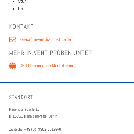
Stuhl
Urin
KON­TAKT
sales@inventdiagnostica.de
MEHR IN.VENT PRO­BEN UNTER
CBH Bio­spe­ci­men Mar­ket­place
STANDORT
Neuendorfstraße 17
D-16761 Hennigsdorf bei Berlin
Zentrale: +49 (0) 3302 55199-0