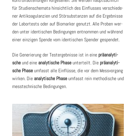
kon­troll­ab­tei­lun­gen vor­ge­se­hen. Sie wer­den haupt­säch­lich
für Stu­di­en­sche­ma­ta hin­sicht­lich des Ein­flus­ses ver­schie­de­
ner Anti­ko­agu­lan­zi­en und Stör­sub­stan­zen auf die Ergeb­nis­se
der Labor­tests oder auf Bio­mar­ker genutzt. Alle Pro­ben wer­
den unter iden­ti­schen Bedin­gun­gen ent­nom­men und wäh­rend
einer ein­zi­gen Spen­de vom iden­ti­schen Spen­der gespen­det.
Die Gene­rie­rung der Test­ergeb­nis­se ist in eine
prä­ana­ly­ti­
sche
und eine
ana­ly­ti­sche
Pha­se
unter­teilt. Die
prä­ana­ly­ti­
sche Pha­se
umfasst alle Ein­flüs­se, die vor dem Mess­vor­gang
wir­ken. Die
ana­ly­ti­sche Pha­se
umfasst rein metho­di­sche und
mess­tech­ni­sche Bedin­gun­gen.