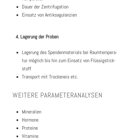
Dau­er der Zen­tri­fu­ga­ti­on
Ein­satz von Anti­ko­agu­lan­zi­en
4. Lage­rung der Pro­ben
Lage­rung des Spen­den­ma­te­ri­als bei Raum­tem­pe­ra­
tur mög­lich bis hin zum Ein­satz von Flüs­sig­stick­
stoff
Trans­port mit Tro­cken­eis etc.
WEI­TE­RE PARA­ME­TER­ANA­LY­SEN
Mine­ra­li­en
Hor­mo­ne
Pro­te­ine
Vit­ami­ne