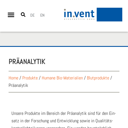
DE
EN
PRÄ­ANA­LY­TIK
Home
/
Produkte
/
Humane Bio-Materialien
/
Blutprodukte
/
Präanalytik
Unse­re Pro­duk­te im Bereich der Prä­ana­ly­tik sind für den Ein­
satz in der For­schung und Ent­wick­lung sowie in Qua­li­täts­