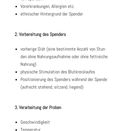
Vor­er­kran­kun­gen, All­er­gien etc.
eth­ni­scher Hin­ter­grund der Spen­der
2. Vor­be­rei­tung des Spen­ders
vor­he­ri­ge Diät (eine bestimm­te Anzahl von Stun­
den ohne Nah­rungs­auf­nah­me oder ohne fett­rei­che
Nah­rung)
phy­si­sche Sti­mu­la­ti­on des Blut­kreis­lau­fes
Posi­tio­nie­rung des Spen­ders wäh­rend der Spen­de
(auf­recht ste­hend, sit­zend, lie­gend)
3. Ver­ar­bei­tung der Pro­ben
Geschwin­dig­keit
Tem­pe­ra­tur