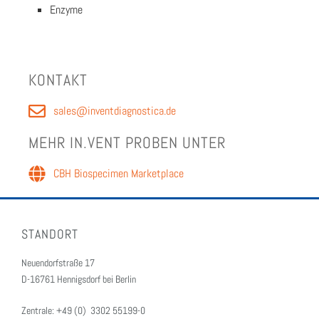
Enzy­me
KON­TAKT
sales@inventdiagnostica.de
MEHR IN.VENT PRO­BEN UNTER
CBH Bio­spe­ci­men Mar­ket­place
STANDORT
Neuendorfstraße 17
D-16761 Hennigsdorf bei Berlin
Zentrale: +49 (0) 3302 55199-0