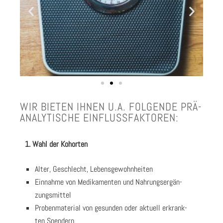
WIR BIE­TEN IHNEN U.A. FOL­GEN­DE PRÄ­
ANA­LY­TI­SCHE EIN­FLUSS­FAK­TO­REN:
1. Wahl der Kohor­ten
Alter, Geschlecht, Lebens­ge­wohn­hei­ten
Ein­nah­me von Medi­ka­men­ten und Nah­rungs­er­gän­
zungs­mit­tel
Pro­ben­ma­te­ri­al von gesun­den oder aktu­ell erkrank­
ten Spen­dern