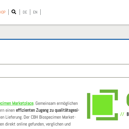
HOP
DE
EN
­ci­men Mar­ket­place
. Gemein­sam ermög­li­chen
­nern einen
effi­zi­en­ten Zugang zu qua­li­täts­ge­si­
en Lie­fe­rung. Der CBH Bio­spe­ci­men Mar­ket­
­nen direkt online gefun­den, ver­gli­chen und