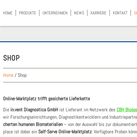
HOME
PRO­DUK­TE
UNTER­NEH­MEN
NEWS
KAR­RIE­RE
KON­TAKT
S
SHOP
Home
/
Shop
Online-Markt­platz trifft gesi­cher­te Lie­fer­ket­te
Die
in.vent Dia­gno­sti­ca GmbH
ist Lie­fe­rant im Netz­werk des
CBH Bio­spe
wir For­schungs­ein­rich­tun­gen, Dia­gnos­tik­ent­wick­lern und Indus­trie­part
cher­ten huma­nen Bio­ma­te­ria­li­en
– von der Aus­wahl bis zur doku­men­tier­t
place ist dabei ein
Self-Ser­ve Online-Markt­platz
: Ver­füg­ba­re Pro­ben kön