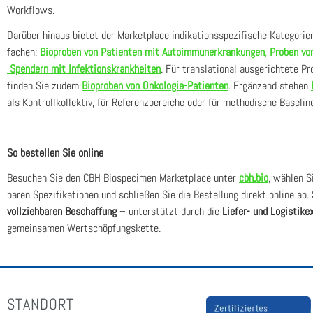
Work­flows.
Dar­über hin­aus bie­tet der Mar­ket­place indi­ka­ti­ons­spe­zi­fi­sche Kate­go­ri
fa­chen:
Bio­pro­ben von Pati­en­ten mit Auto­im­mun­erkran­kun­gen
,
Pro­ben von
Spen­dern mit Infek­ti­ons­krank­hei­ten
. Für trans­la­tio­nal aus­ge­rich­te­te Pr
fin­den Sie zudem
Bio­pro­ben von Onko­lo­gie-Pati­en­ten
. Ergän­zend ste­hen
als Kon­troll­kol­lek­tiv, für Refe­renz­be­rei­che oder für metho­di­sche Base­lin
So bestel­len Sie online
Besu­chen Sie den CBH Bio­spe­ci­men Mar­ket­place unter
cbh.bio
, wäh­len S
ba­ren Spe­zi­fi­ka­tio­nen und schlie­ßen Sie die Bestel­lung direkt online ab. 
voll­zieh­ba­ren Beschaf­fung
– unter­stützt durch die
Lie­fer- und Logis­tik­ex
gemein­sa­men Wert­schöp­fungs­ket­te.
STANDORT