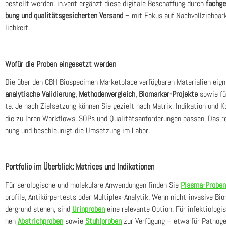
bestellt wer­den. in.vent ergänzt die­se digi­ta­le Beschaf­fung durch
fach­ge
bung und qua­li­täts­ge­si­cher­ten Ver­sand
– mit Fokus auf Nach­voll­zieh­bar­k
lich­keit.
Wofür die Pro­ben ein­ge­setzt wer­den
Die über den CBH Bio­spe­ci­men Mar­ket­place ver­füg­ba­ren Mate­ria­li­en eig­n
ana­ly­ti­sche Vali­die­rung, Metho­den­ver­gleich, Bio­mar­ker-Pro­jek­te
sowie für 
te. Je nach Ziel­set­zung kön­nen Sie gezielt nach Matrix, Indi­ka­ti­on und K
die zu Ihren Work­flows, SOPs und Qua­li­täts­an­for­de­run­gen pas­sen. Das redu
nung und beschleu­nigt die Umset­zung im Labor.
Port­fo­lio im Über­blick: Matri­ces und Indi­ka­tio­nen
Für sero­lo­gi­sche und mole­ku­la­re Anwen­dun­gen fin­den Sie
Plas­ma-Pro­ben
pro­fi­le, Anti­kör­per­tests oder Mul­ti­plex-Ana­ly­tik. Wenn nicht-inva­si­ve Bio
der­grund ste­hen, sind
Urin­pro­ben
eine rele­van­te Opti­on. Für infek­tio­lo­gi
hen
Abstrich­pro­ben
sowie
Stuhl­pro­ben
zur Ver­fü­gung – etwa für Patho­g