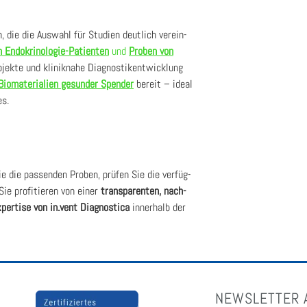
en, die die Aus­wahl für Stu­di­en deut­lich ver­ein­
 Endo­kri­no­lo­gie-Pati­en­ten
und
Pro­ben von
o­jek­te und kli­nik­na­he Dia­gnos­tik­ent­wick­lung
Bio­ma­te­ria­li­en gesun­der Spen­der
bereit – ide­al
es.
ie die pas­sen­den Pro­ben, prü­fen Sie die ver­füg­
Sie pro­fi­tie­ren von einer
trans­pa­ren­ten, nach­
­per­ti­se von in.vent Dia­gno­sti­ca
inner­halb der
NEWSLETTER 