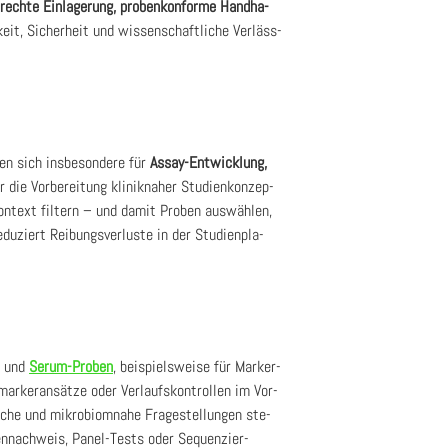
­rech­te Ein­la­ge­rung, pro­ben­kon­for­me Hand­ha­
eit, Sicher­heit und wis­sen­schaft­li­che Ver­läss­
en sich ins­be­son­de­re für
Assay-Ent­wick­lung,
die Vor­be­rei­tung kli­nik­na­her Stu­di­en­kon­zep­
on­text fil­tern – und damit Pro­ben aus­wäh­len,
­ziert Rei­bungs­ver­lus­te in der Stu­di­en­pla­
und
Serum-Pro­ben
, bei­spiels­wei­se für Mar­ker­
­mar­ker­an­sät­ze oder Ver­laufs­kon­trol­len im Vor­
­sche und mikro­bi­om­na­he Fra­ge­stel­lun­gen ste­
en­nach­weis, Panel-Tests oder Sequen­zier-