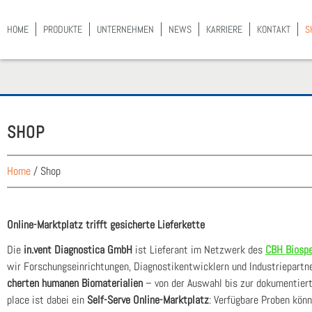
HOME
PRO­DUK­TE
UNTER­NEH­MEN
NEWS
KAR­RIE­RE
KON­TAKT
S
SHOP
Home
/
Shop
Online-Markt­platz trifft gesi­cher­te Lie­fer­ket­te
Die
in.vent Dia­gno­sti­ca GmbH
ist Lie­fe­rant im Netz­werk des
CBH Bio­spe
wir For­schungs­ein­rich­tun­gen, Dia­gnos­tik­ent­wick­lern und Indus­trie­part
cher­ten huma­nen Bio­ma­te­ria­li­en
– von der Aus­wahl bis zur doku­men­tier­t
place ist dabei ein
Self-Ser­ve Online-Markt­platz
: Ver­füg­ba­re Pro­ben kön