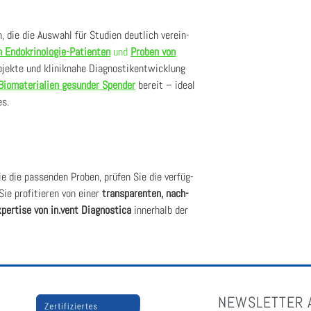
en, die die Aus­wahl für Stu­di­en deut­lich ver­ein­
 Endo­kri­no­lo­gie-Pati­en­ten
und
Pro­ben von
o­jek­te und kli­nik­na­he Dia­gnos­tik­ent­wick­lung
Bio­ma­te­ria­li­en gesun­der Spen­der
bereit – ide­al
es.
ie die pas­sen­den Pro­ben, prü­fen Sie die ver­füg­
Sie pro­fi­tie­ren von einer
trans­pa­ren­ten, nach­
­per­ti­se von in.vent Dia­gno­sti­ca
inner­halb der
NEWSLETTER 