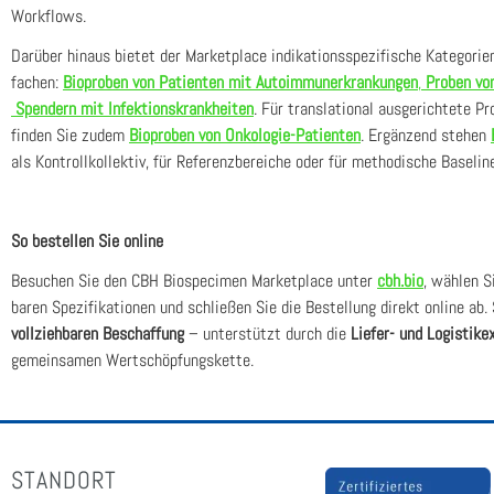
Work­flows.
Dar­über hin­aus bie­tet der Mar­ket­place indi­ka­ti­ons­spe­zi­fi­sche Kate­go­ri
fa­chen:
Bio­pro­ben von Pati­en­ten mit Auto­im­mun­erkran­kun­gen
,
Pro­ben von
Spen­dern mit Infek­ti­ons­krank­hei­ten
. Für trans­la­tio­nal aus­ge­rich­te­te Pr
fin­den Sie zudem
Bio­pro­ben von Onko­lo­gie-Pati­en­ten
. Ergän­zend ste­hen
als Kon­troll­kol­lek­tiv, für Refe­renz­be­rei­che oder für metho­di­sche Base­lin
So bestel­len Sie online
Besu­chen Sie den CBH Bio­spe­ci­men Mar­ket­place unter
cbh.bio
, wäh­len S
ba­ren Spe­zi­fi­ka­tio­nen und schlie­ßen Sie die Bestel­lung direkt online ab. 
voll­zieh­ba­ren Beschaf­fung
– unter­stützt durch die
Lie­fer- und Logis­tik­ex
gemein­sa­men Wert­schöp­fungs­ket­te.
STANDORT