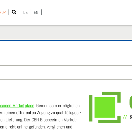
HOP
DE
EN
­ci­men Mar­ket­place
. Gemein­sam ermög­li­chen
­nern einen
effi­zi­en­ten Zugang zu qua­li­täts­ge­si­
en Lie­fe­rung. Der CBH Bio­spe­ci­men Mar­ket­
­nen direkt online gefun­den, ver­gli­chen und