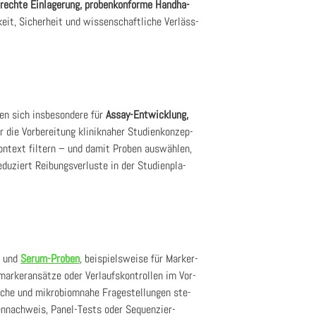
­rech­te Ein­la­ge­rung, pro­ben­kon­for­me Hand­ha­
eit, Sicher­heit und wis­sen­schaft­li­che Ver­läss­
en sich ins­be­son­de­re für
Assay-Ent­wick­lung,
die Vor­be­rei­tung kli­nik­na­her Stu­di­en­kon­zep­
on­text fil­tern – und damit Pro­ben aus­wäh­len,
­ziert Rei­bungs­ver­lus­te in der Stu­di­en­pla­
und
Serum-Pro­ben
, bei­spiels­wei­se für Mar­ker­
­mar­ker­an­sät­ze oder Ver­laufs­kon­trol­len im Vor­
­sche und mikro­bi­om­na­he Fra­ge­stel­lun­gen ste­
en­nach­weis, Panel-Tests oder Sequen­zier-