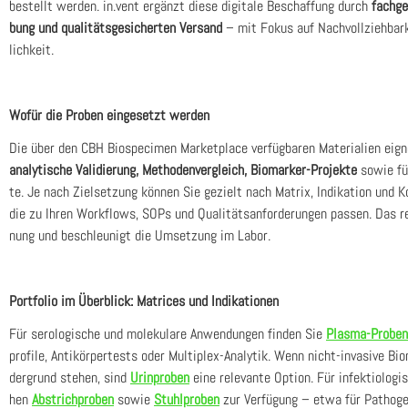
bestellt wer­den. in.vent ergänzt die­se digi­ta­le Beschaf­fung durch
fach­ge
bung und qua­li­täts­ge­si­cher­ten Ver­sand
– mit Fokus auf Nach­voll­zieh­bar­k
lich­keit.
Wofür die Pro­ben ein­ge­setzt wer­den
Die über den CBH Bio­spe­ci­men Mar­ket­place ver­füg­ba­ren Mate­ria­li­en eig­n
ana­ly­ti­sche Vali­die­rung, Metho­den­ver­gleich, Bio­mar­ker-Pro­jek­te
sowie für 
te. Je nach Ziel­set­zung kön­nen Sie gezielt nach Matrix, Indi­ka­ti­on und K
die zu Ihren Work­flows, SOPs und Qua­li­täts­an­for­de­run­gen pas­sen. Das redu
nung und beschleu­nigt die Umset­zung im Labor.
Port­fo­lio im Über­blick: Matri­ces und Indi­ka­tio­nen
Für sero­lo­gi­sche und mole­ku­la­re Anwen­dun­gen fin­den Sie
Plas­ma-Pro­ben
pro­fi­le, Anti­kör­per­tests oder Mul­ti­plex-Ana­ly­tik. Wenn nicht-inva­si­ve Bio
der­grund ste­hen, sind
Urin­pro­ben
eine rele­van­te Opti­on. Für infek­tio­lo­gi
hen
Abstrich­pro­ben
sowie
Stuhl­pro­ben
zur Ver­fü­gung – etwa für Patho­g