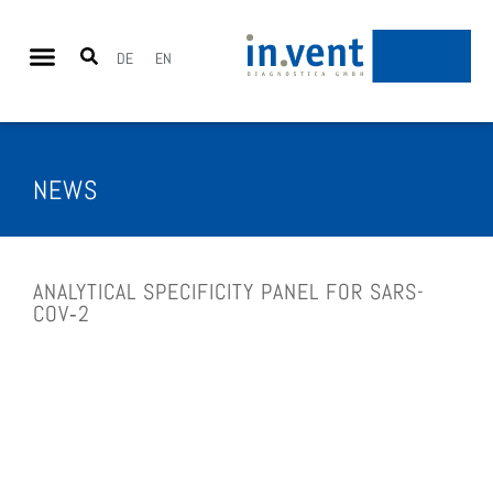
DE
EN
NEWS
ANA­LY­TI­CAL SPE­CI­FI­CI­TY PANEL FOR SARS-
COV‑2