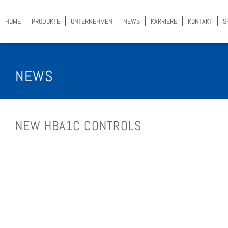
HOME
PRO­DUK­TE
UNTER­NEH­MEN
NEWS
KAR­RIE­RE
KON­TAKT
S
NEWS
NEW HBA1C CON­TROLS