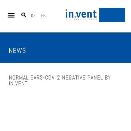
DE
EN
NEWS
NOR­MAL SARS-COV‑2 NEGA­TI­VE PANEL BY
IN.VENT