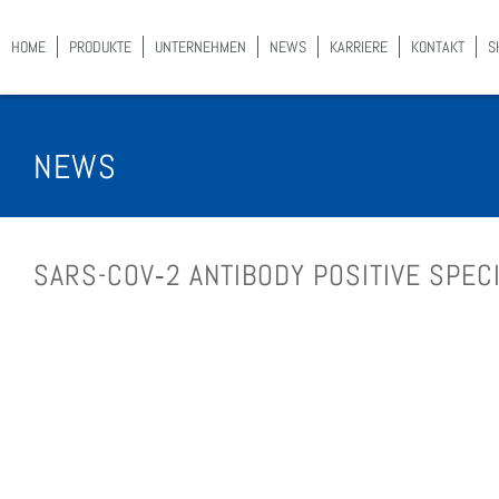
HOME
PRO­DUK­TE
UNTER­NEH­MEN
NEWS
KAR­RIE­RE
KON­TAKT
S
NEWS
SARS-COV‑2 ANTI­BO­DY POSI­TI­VE SPE­