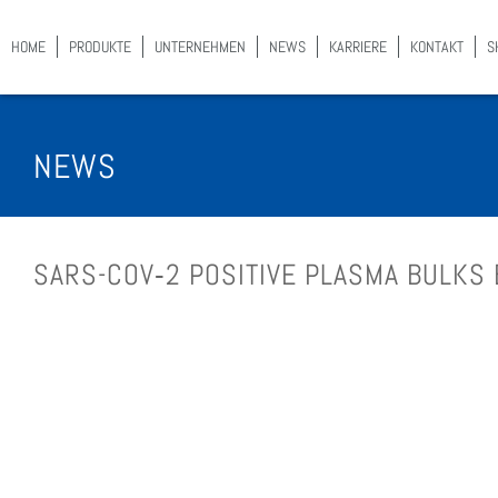
HOME
PRO­DUK­TE
UNTER­NEH­MEN
NEWS
KAR­RIE­RE
KON­TAKT
S
NEWS
SARS-COV‑2 POSI­TI­VE PLAS­MA BULKS 