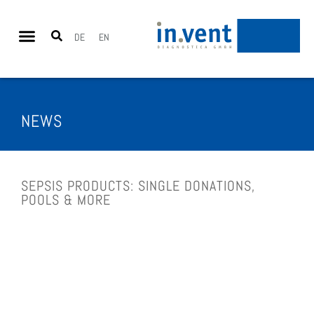
DE
EN
NEWS
SEP­SIS PRO­DUCTS: SIN­GLE DONA­TI­ONS,
POOLS & MORE