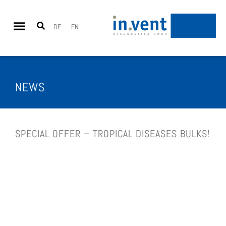
DE
EN
NEWS
SPE­CIAL OFFER – TRO­PI­CAL DISE­A­SES BULKS!