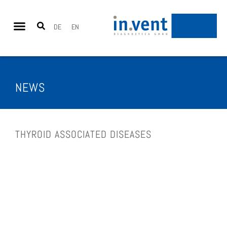
DE
EN
NEWS
THY­RO­ID ASSO­CIA­TED DISE­A­SES