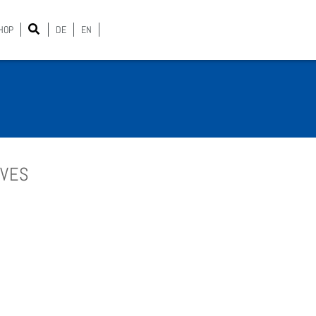
HOP
DE
EN
­VES