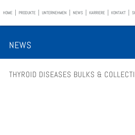
HOME
PRO­DUK­TE
UNTER­NEH­MEN
NEWS
KAR­RIE­RE
KON­TAKT
S
NEWS
THY­RO­ID DISE­A­SES BULKS & COLL­EC­TI