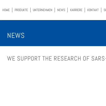
HOME
PRO­DUK­TE
UNTER­NEH­MEN
NEWS
KAR­RIE­RE
KON­TAKT
S
NEWS
WE SUP­PORT THE RESE­ARCH OF SARS