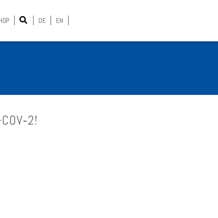
HOP
DE
EN
-COV‑2!