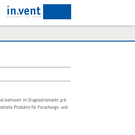
sind welt­weit im Dia­gnos­tik­markt prä­
bei­te­te Pro­duk­te für For­schungs- und