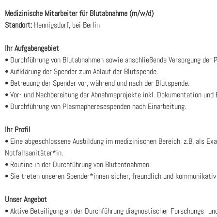
Medi­zi­ni­sche Mit­ar­bei­ter für Blut­ab­nah­me (m/w/d)
Stand­ort:
Hen­nigs­dorf, bei Ber­lin
Ihr Auf­ga­ben­ge­biet
• Durch­füh­rung von Blut­ab­nah­men sowie anschlie­ßen­de Ver­sor­gung der Pun
• Auf­klä­rung der Spen­der zum Ablauf der Blut­spen­de.
• Betreu­ung der Spen­der vor, wäh­rend und nach der Blut­spen­de.
• Vor- und Nach­be­rei­tung der Abnah­me­pro­jek­te inkl. Doku­men­ta­ti­on und E
• Durch­füh­rung von Plas­ma­phe­re­se­spen­den nach Ein­ar­bei­tung.
Ihr Pro­fil
• Eine abge­schlos­se­ne Aus­bil­dung im medi­zi­ni­schen Bereich, z.B. als
Notfallsanitäter*in.
• Rou­ti­ne in der Durch­füh­rung von Blut­ent­nah­men.
• Sie tre­ten unse­ren Spender*innen sicher, freund­lich und kom­mu­ni­ka­tiv
Unser Ange­bot
• Akti­ve Betei­li­gung an der Durch­füh­rung dia­gnos­ti­scher For­schungs- und