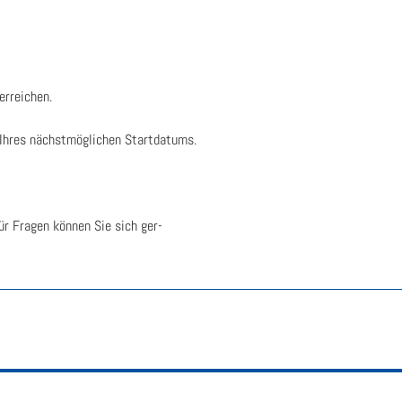
errei­chen.
Ihres nächst­mög­li­chen Start­da­tums.
r Fra­gen kön­nen Sie sich ger­