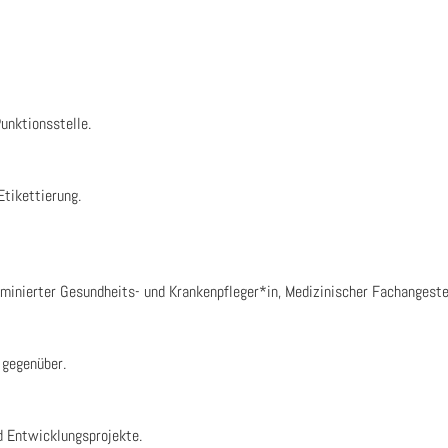
k­ti­ons­stel­le.
ti­ket­tie­rung.
 Exami­nier­ter Gesund­heits- und Krankenpfleger*in, Medi­zi­ni­scher Fachange
 gegen­über.
 Ent­wick­lungs­pro­jek­te.