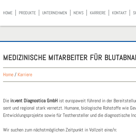
HOME
PRO­DUK­TE
UNTER­NEH­MEN
NEWS
KAR­RIE­RE
KON­TAKT
S
MEDI­ZI­NI­SCHE MIT­AR­BEI­TER FÜR BLUT­AB­
Home
/
Karriere
Die
in.vent Dia­gno­sti­ca GmbH
ist euro­pa­weit füh­rend in der Bereit­stel­lu
sent und regio­nal stark ver­netzt. Huma­ne, bio­lo­gi­sche Roh­stof­fe wie Gewe
Ent­wick­lungs­pro­jek­te sowie für Tes­ther­stel­ler und die dia­gnos­ti­sche Ind
Wir suchen zum nächst­mög­li­chen Zeit­punkt in Voll­zeit eine/n: