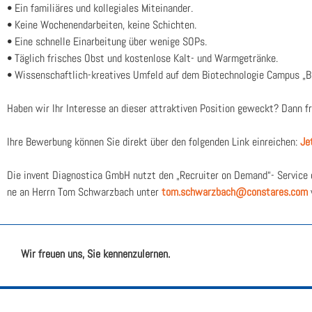
• Ein fami­liä­res und kol­le­gia­les Mit­ein­an­der.
• Kei­ne Wochen­end­ar­bei­ten, kei­ne Schich­ten.
• Eine schnel­le Ein­ar­bei­tung über weni­ge SOPs.
• Täg­lich fri­sches Obst und kos­ten­lo­se Kalt- und Warm­ge­trän­ke.
• Wis­sen­schaft­lich-krea­ti­ves Umfeld auf dem Bio­tech­no­lo­gie Cam­pus „
Haben wir Ihr Inter­es­se an die­ser attrak­ti­ven Posi­ti­on geweckt? Dann f
Ihre Bewer­bung kön­nen Sie direkt über den fol­gen­den Link ein­rei­chen:
Je
Die invent Dia­gno­sti­ca GmbH nutzt den „Recrui­ter on Demand“- Ser­vice 
ne an Herrn Tom Schwarz­bach unter
tom.schwarzbach@constares.com
Wir freuen uns, Sie kennenzulernen.