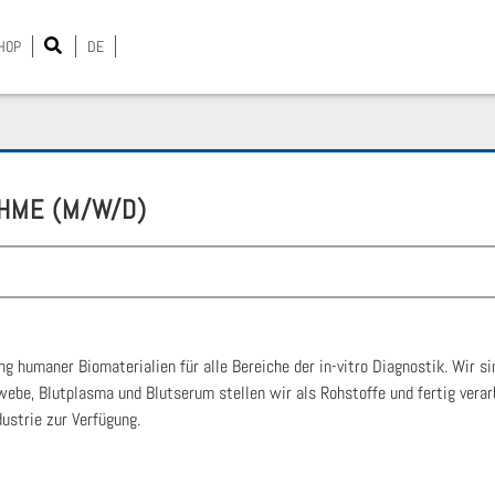
HOP
DE
NAH­ME (M/W/D)
ng huma­ner Bio­ma­te­ria­li­en für alle Berei­che der in-vitro Dia­gnos­tik. Wir 
­be, Blut­plas­ma und Blut­se­rum stel­len wir als Roh­stof­fe und fer­tig ver­ar­
us­trie zur Ver­fü­gung.