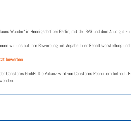
Blau­es Wun­der“ in Hen­nigs­dorf bei Ber­lin, mit der BVG und dem Auto gut zu 
reu­en wir uns auf Ihre Bewer­bung mit Anga­be Ihrer Gehalts­vor­stel­lung und 
tzt bewer­ben
der Con­sta­res GmbH. Die Vakanz wird von Con­sta­res Recrui­tern betreut. Fü
wen­den.