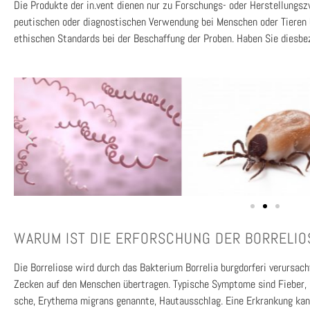
Die Pro­duk­te der in.vent die­nen nur zu For­schungs- oder Her­stel­lungs­
peu­ti­schen oder dia­gnos­ti­schen Ver­wen­dung bei Men­schen oder Tie­re
ethi­schen Stan­dards bei der Beschaf­fung der Pro­ben. Haben Sie dies­be­
WAR­UM IST DIE ERFOR­SCHUNG DER BOR­RE­LIO­
Die Bor­re­lio­se wird durch das Bak­te­ri­um Bor­re­lia burg­dor­fe­ri ver­ur­s
Zecken auf den Men­schen über­tra­gen. Typi­sche Sym­pto­me sind Fie­ber, K
sche, Ery­the­ma migrans genann­te, Haut­aus­schlag. Eine Erkran­kung kann