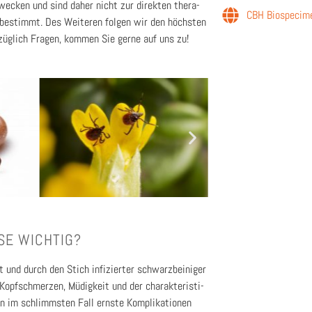
zwe­cken und sind daher nicht zur direk­ten the­ra­
CBH Bio­spe­ci­m
n bestimmt. Des Wei­te­ren fol­gen wir den höchs­ten
züg­lich Fra­gen, kom­men Sie ger­ne auf uns zu!
SE WICH­TIG?
acht und durch den Stich infi­zier­ter schwarz­bei­ni­ger
opf­schmer­zen, Müdig­keit und der cha­rak­te­ris­ti­
 im schlimms­ten Fall erns­te Kom­pli­ka­tio­nen