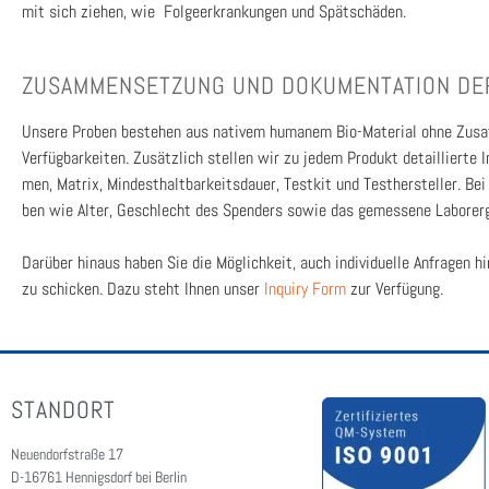
mit sich zie­hen, wie Fol­ge­er­kran­kun­gen und Spät­schä­den.
ZUSAM­MEN­SET­ZUNG UND DOKU­MEN­TA­TI­ON DER
Unse­re Pro­ben bestehen aus nati­vem huma­nem Bio-Mate­ri­al ohne Zusatz­s
Ver­füg­bar­kei­ten. Zusätz­lich stel­len wir zu jedem Pro­dukt detail­lier­te In
men, Matrix, Min­dest­halt­bar­keits­dau­er, Test­kit und Tes­ther­stel­ler.
ben wie Alter, Geschlecht des Spen­ders sowie das gemes­se­ne Labor­er­ge
Dar­über hin­aus haben Sie die Mög­lich­keit, auch indi­vi­du­el­le Anfra­gen 
zu schi­cken. Dazu steht Ihnen unser
Inquiry Form
zur Ver­fü­gung.
STANDORT
Neuendorfstraße 17
D-16761 Hennigsdorf bei Berlin