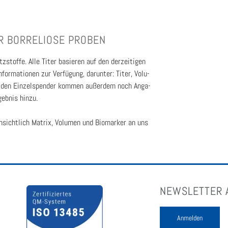
 BOR­RE­LIO­SE PRO­BEN
tof­fe. Alle Titer basie­ren auf den der­zei­ti­gen
for­ma­tio­nen zur Ver­fü­gung, dar­un­ter: Titer, Volu­
 Bei den Ein­zel­spen­der kom­men außer­dem noch Anga­
b­nis hin­zu.
hin­sicht­lich Matrix, Volu­men und Bio­mar­ker an uns
NEWSLETTER 
Anmelden