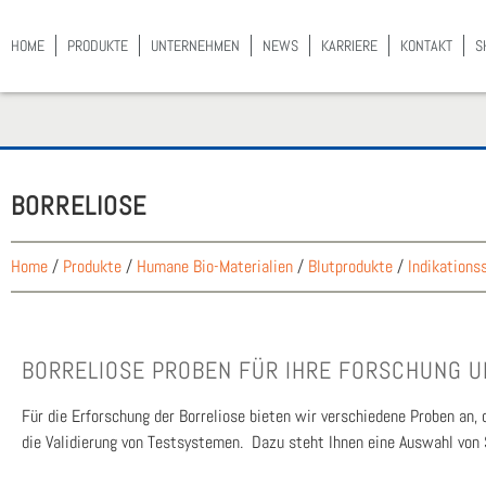
HOME
PRO­DUK­TE
UNTER­NEH­MEN
NEWS
KAR­RIE­RE
KON­TAKT
S
BOR­RE­LIO­SE
Home
/
Produkte
/
Humane Bio-Materialien
/
Blutprodukte
/
Indikations
BOR­RE­LIO­SE PRO­BEN FÜR IHRE FOR­SCHUNG 
Für die Erfor­schung der Bor­re­lio­se bie­ten wir ver­schie­de­ne Pro­ben an,
die Vali­die­rung von Test­sys­te­men. Dazu steht Ihnen eine Aus­wahl von St