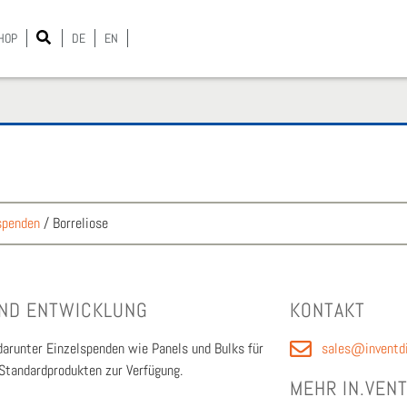
HOP
DE
EN
spenden
/
Borreliose
UND ENT­WICK­LUNG
KON­TAKT
 dar­un­ter Ein­zel­spen­den wie Panels und Bulks für
sales@inventdi
an­dard­pro­duk­ten zur Ver­fü­gung.
MEHR IN.VENT